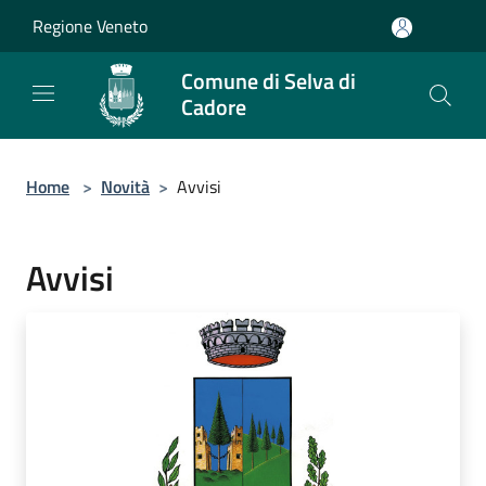
Salta al contenuto principale
Regione Veneto
Comune di Selva di
Cadore
Home
>
Novità
>
Avvisi
Avvisi