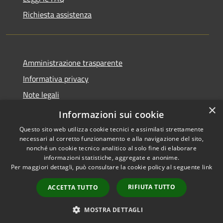
Richiesta assistenza
Amministrazione trasparente
Informativa privacy
Note legali
×
Dichiarazione di accessibilità
Informazioni sui cookie
Questo sito web utilizza cookie tecnici e assimilati strettamente
necessari al corretto funzionamento e alla navigazione del sito,
nonché un cookie tecnico analitico al solo fine di elaborare
informazioni statistiche, aggregate e anonime.
RSS
Copyright © 2026 • Comune di
Per maggiori dettagli, può consultare la cookie policy al seguente
link
Accessibilità
Selva di Cadore • Powered by
Privacy
Municipium
Accesso
•
RIFIUTA TUTTO
ACCETTA TUTTO
Cookie
redazione
Mappa del sito
MOSTRA DETTAGLI