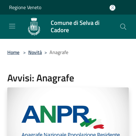
Salta al contenuto principale
Regione Veneto
Comune di Selva di
Cadore
Home
>
Novità
>
Anagrafe
Avvisi: Anagrafe