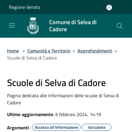
Salta al contenuto principale
Regione Veneto
Comune di Selva di
Cadore
Home
>
Comunità e Territorio
>
Approfondimenti
>
Scuole di Selva di Cadore
Scuole di Selva di Cadore
Pagina dedicata alle informazioni delle scuole di Selva di
Cadore
Ultimo aggiornamento
: 6 febbraio 2024, 14:19
Argomenti
:
Accesso all'informazione
Istruzione