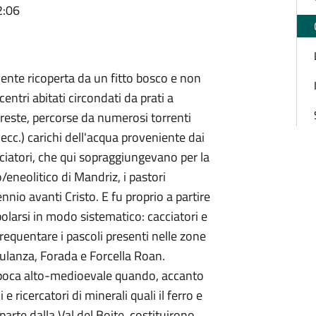
2:06
amente ricoperta da un fitto bosco e non
entri abitati circondati da prati a
reste, percorse da numerosi torrenti
ecc.) carichi dell'acqua proveniente dai
acciatori, che qui sopraggiungevano per la
o/eneolitico di Mandriz, i pastori
nnio avanti Cristo. E fu proprio a partire
olarsi in modo sistematico: cacciatori e
requentare i pascoli presenti nelle zone
ulanza, Forada e Forcella Roan.
epoca alto-medioevale quando, accanto
 e ricercatori di minerali quali il ferro e
 parte dalla Val del Boite, costituirono