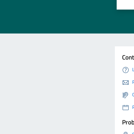
Cont
Prob