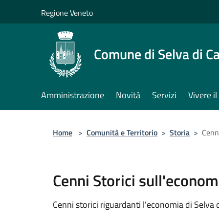
Salta al contenuto principale
Regione Veneto
Comune di Selva di C
Amministrazione
Novità
Servizi
Vivere 
Home
>
Comunità e Territorio
>
Storia
>
Cenni
Cenni Storici sull'econom
Cenni storici riguardanti l'economia di Selva 