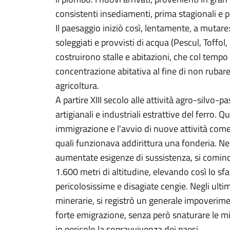
consistenti insediamenti, prima stagionali e po
Il paesaggio iniziò così, lentamente, a mutare
soleggiati e provvisti di acqua (Pescul, Toffol, 
costruirono stalle e abitazioni, che col tempo 
concentrazione abitativa al fine di non rubare 
agricoltura.
A partire XIII secolo alle attività agro-silvo-p
artigianali e industriali estrattive del ferro
immigrazione e l'avvio di nuove attività come q
quali funzionava addirittura una fonderia. Nei 
aumentate esigenze di sussistenza, si cominciò
1.600 metri di altitudine, elevando così lo sfa
pericolosissime e disagiate cengie. Negli ultim
minerarie, si registrò un generale impoveri
forte emigrazione, senza però snaturare le mil
in pericolo la sopravvivenza dei paesi.