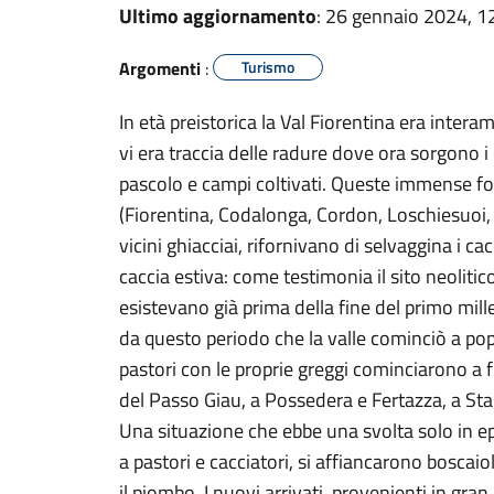
Ultimo aggiornamento
: 26 gennaio 2024, 1
Argomenti
:
Turismo
In età preistorica la Val Fiorentina era inter
vi era traccia delle radure dove ora sorgono i c
pascolo e campi coltivati. Queste immense fo
(Fiorentina, Codalonga, Cordon, Loschiesuoi, 
vicini ghiacciai, rifornivano di selvaggina i c
caccia estiva: come testimonia il sito neolitic
esistevano già prima della fine del primo mille
da questo periodo che la valle cominciò a pop
pastori con le proprie greggi cominciarono a f
del Passo Giau, a Possedera e Fertazza, a Sta
Una situazione che ebbe una svolta solo in 
a pastori e cacciatori, si affiancarono boscaioli
il piombo. I nuovi arrivati, provenienti in gran