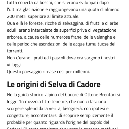
tutta coperta da boschi, che si erano sviluppati dopo
l’ultima glaciazione e raggiungevano una quota di almeno
200 metri superiore al limite attuale.
Qua e là le foreste, ricche di selvaggina, di frutti e di erbe
eduli, erano intercalate da superfici prive di vegetazione
arborea, a causa delle numerose frane, delle valanghe e
delle periodiche esondazioni delle acque tumultuose dei
torrenti.
Non c’erano i prati ed i pascoli dove ora sorgono i nostri
villaggi.
Questo paesaggio rimase così per millenni.
Le origini di Selva di Cadore
Nella guida storico-alpina del Cadore di Ottone Brentari si
legge ”In mezzo a fitte tenebre, che non ci lasciano
scorgere splendida la verità, bisognerà, con ipotesi e
congetture, accontentarsi di scoprire semplicemente il
probabile per quanto riguarda l’origine del popolo del
Cadore”. Di certo sappiamo che verso la seconda metà del