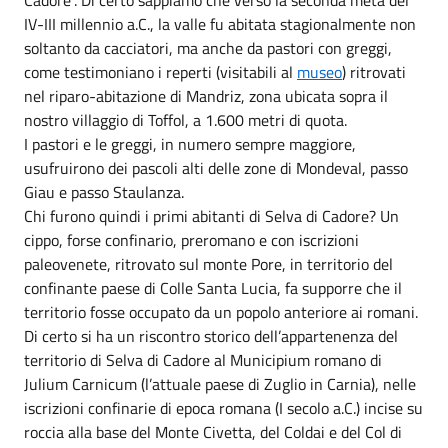
IV-III millennio a.C., la valle fu abitata stagionalmente non
soltanto da cacciatori, ma anche da pastori con greggi,
come testimoniano i reperti (visitabili al
museo
) ritrovati
nel riparo-abitazione di Mandriz, zona ubicata sopra il
nostro villaggio di Toffol, a 1.600 metri di quota.
I pastori e le greggi, in numero sempre maggiore,
usufruirono dei pascoli alti delle zone di Mondeval, passo
Giau e passo Staulanza.
Chi furono quindi i primi abitanti di Selva di Cadore? Un
cippo, forse confinario, preromano e con iscrizioni
paleovenete, ritrovato sul monte Pore, in territorio del
confinante paese di Colle Santa Lucia, fa supporre che il
territorio fosse occupato da un popolo anteriore ai romani.
Di certo si ha un riscontro storico dell’appartenenza del
territorio di Selva di Cadore al Municipium romano di
Julium Carnicum (l’attuale paese di Zuglio in Carnia), nelle
iscrizioni confinarie di epoca romana (I secolo a.C.) incise su
roccia alla base del Monte Civetta, del Coldai e del Col di