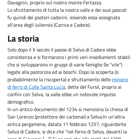
Davagnin, proprio sul nostro monte Fertazza.
Lo sfruttamento di tutta la nostra valle e dei suoi pascoli
fu quindi dei pastori cadorini, essendo essa assegnata
all’area degli Juliensis (Carnia e Cadore).
La storia
Solo dopo il X secolo il paese di Selva di Cadore ebbe
consistenza e si formarono i primi veri insediamenti stabili
che si svilupparono in gruppi di varie famiglie (le "vile")
legate alla pastorizia ed ai boschi. Dopo la scoperta (o
probabilmente la riscoperta) e sfruttamento delle
miniere
di ferro di Colle Santa Lucia
, dette del Fursil, proprio ai
confini con Selva, la valle ebbe un notevole impulso
demografico.
In un antico documento del 1234 si menziona la chiesa di
San Lorenzo (protettore dei carbonai) a Selva.In un’altra
antica pergamena, datata 11 febbraio 1257, riguardante
Selva di Cadore, si dice che “nel forno di Selva, davanti la
casa di Giovanni […]”. Si sa così che alla metà del 1200