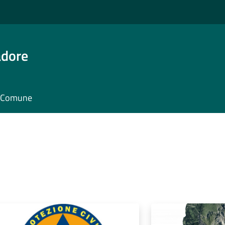
adore
il Comune