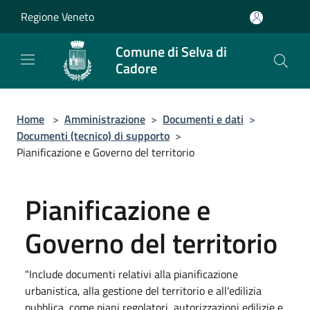
Salta al contenuto principale
Regione Veneto
Comune di Selva di
Cadore
Home
>
Amministrazione
>
Documenti e dati
>
Documenti (tecnico) di supporto
>
Pianificazione e Governo del territorio
Pianificazione e
Governo del territorio
"Include documenti relativi alla pianificazione
urbanistica, alla gestione del territorio e all'edilizia
pubblica, come piani regolatori, autorizzazioni edilizie e