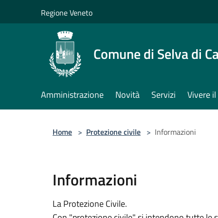
Salta al contenuto principale
Regione Veneto
Comune di Selva di C
Amministrazione
Novità
Servizi
Vivere 
Home
>
Protezione civile
>
Informazioni
Informazioni
La Protezione Civile.
Con "protezione civile" si intendono tutte le 