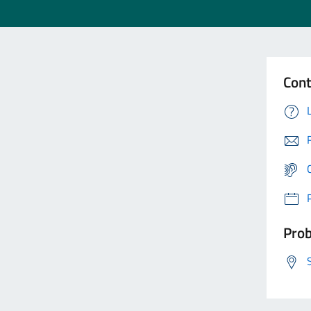
Cont
Prob