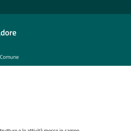
adore
il Comune
strutture e le attività messe in campo