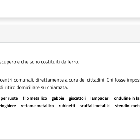
recupero e che sono costituiti da ferro.
i centri comunali, direttamente a cura dei cittadini. Chi fosse imposs
di ritiro domiciliare su chiamata.
 per ruote
filo metallico
gabbie
giocattoli
lampadari
onduline in l
ringhiere
rottame metallico
rubinetti
scaffali metallici
stendini metal