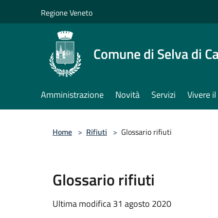
Salta al contenuto principale
Regione Veneto
Comune di Selva di C
Amministrazione
Novità
Servizi
Vivere 
Home
>
Rifiuti
>
Glossario rifiuti
Glossario rifiuti
Ultima modifica 31 agosto 2020