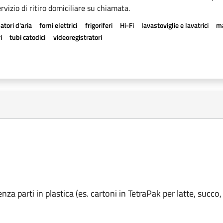
rvizio di ritiro domiciliare su chiamata.
atori d'aria
forni elettrici
frigoriferi
Hi-Fi
lavastoviglie e lavatrici
ma
i
tubi catodici
videoregistratori
nza parti in plastica (es. cartoni in TetraPak per latte, succo,