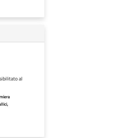
ibilitato al
amiera
lici,