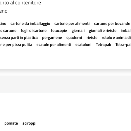
anto al contenitore
ieno
cino
cartone da imballaggio
cartone per alimenti
cartone per bevande
a o cartone
fogli di cartone
fotocopie
giornali
giornali e riviste
imball
senza parti in plastica
pergamene
quaderni
riviste
rotolo e anima di
one per pizza pulita
scatole per alimenti
scatoloni
Tetrapak
Tetra-pa
e
pomate
sciroppi