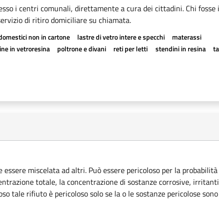
esso i centri comunali, direttamente a cura dei cittadini. Chi fosse 
rvizio di ritiro domiciliare su chiamata.
odomestici non in cartone
lastre di vetro intere e specchi
materassi
ne in vetroresina
poltrone e divani
reti per letti
stendini in resina
t
e essere miscelata ad altri. Può essere pericoloso per la probabilità
ntrazione totale, la concentrazione di sostanze corrosive, irritant
so tale rifiuto è pericoloso solo se la o le sostanze pericolose sono