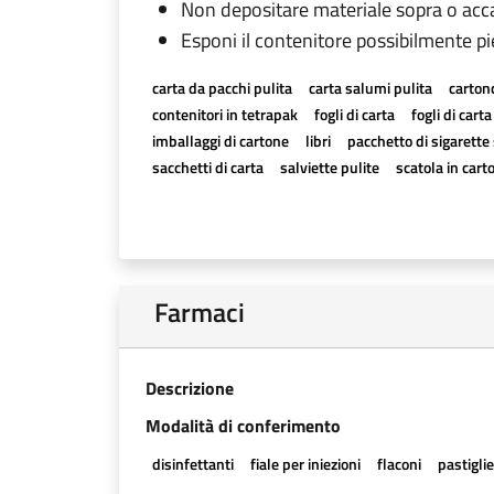
Non depositare materiale sopra o acc
Esponi il contenitore possibilmente p
carta da pacchi pulita
carta salumi pulita
carton
contenitori in tetrapak
fogli di carta
fogli di cart
imballaggi di cartone
libri
pacchetto di sigarette 
sacchetti di carta
salviette pulite
scatola in cart
Farmaci
Descrizione
Modalità di conferimento
disinfettanti
fiale per iniezioni
flaconi
pastigli