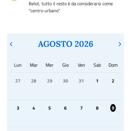
Belot, tutto il resto è da considerarsi come
"centro urbano"
AGOSTO 2026
Lun
Mar
Mer
Gio
Ven
Sab
Dom
27
28
29
30
31
1
2
3
4
5
6
7
8
9