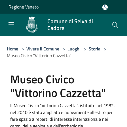
Salta al contenuto principale
Regione Veneto
Comune di Selva di
Cadore
Home
>
Vivere il Comune
>
Luoghi
>
Storia
>
Museo Civico "Vittorino Cazzetta"
Museo Civico
"Vittorino Cazzetta"
Il Museo Civico "Vittorino Cazzetta", istituito nel 1982,
nel 2010 è stato ampliato e nuovamente allestito per
fare spazio a reperti di interesse internazionale nei
campi della geologia e dell'archeologia.