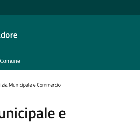
adore
il Comune
olizia Municipale e Commercio
unicipale e