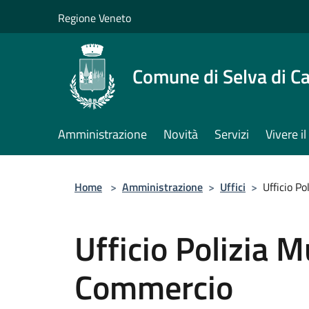
Salta al contenuto principale
Regione Veneto
Comune di Selva di C
Amministrazione
Novità
Servizi
Vivere 
Home
>
Amministrazione
>
Uffici
>
Ufficio P
Ufficio Polizia M
Commercio