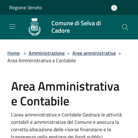
Salta al contenuto principale
Regione Veneto
Comune di Selva di
Cadore
Home
>
Amministrazione
>
Aree amministrative
>
Area Amministrativa e Contabile
Area Amministrativa
e Contabile
L'area amministrativa e Contabile Gestisce le attività
contabili e amministrative del Comune e assicura la
corretta allocazione delle risorse finanziarie e la
trasparenza nella gestione dei fondi pubblici.