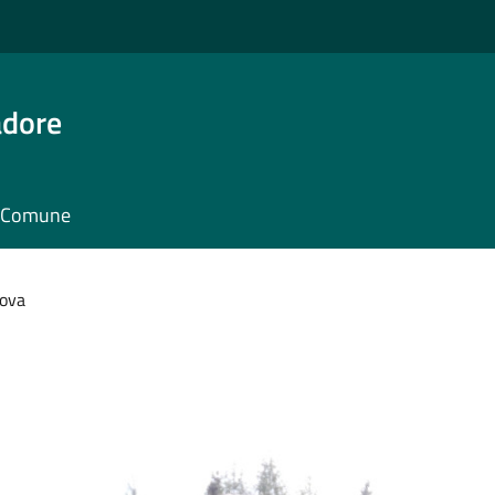
adore
il Comune
Rova