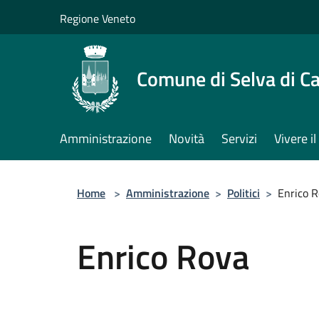
Salta al contenuto principale
Regione Veneto
Comune di Selva di C
Amministrazione
Novità
Servizi
Vivere 
Home
>
Amministrazione
>
Politici
>
Enrico 
Enrico Rova