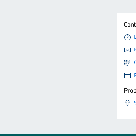
Cont
Prob