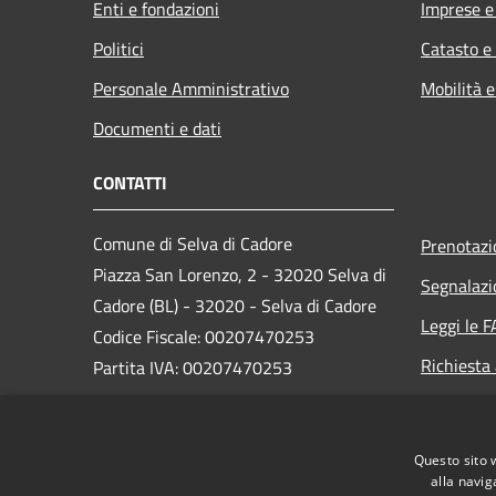
Enti e fondazioni
Imprese 
Politici
Catasto e
Personale Amministrativo
Mobilità e
Documenti e dati
CONTATTI
Comune di Selva di Cadore
Prenotaz
Piazza San Lorenzo, 2 - 32020 Selva di
Segnalazi
Cadore (BL) - 32020 - Selva di Cadore
Leggi le 
Codice Fiscale: 00207470253
Richiesta
Partita IVA: 00207470253
PEC:
comune.selva.bl@pecveneto.it
Centralino Unico: +39 0437 720100
Questo sito 
alla navig