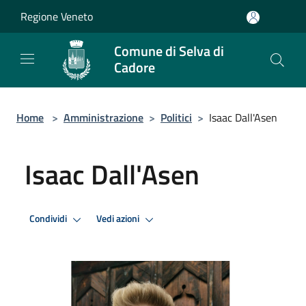
Salta al contenuto principale
Regione Veneto
Comune di Selva di
Cadore
Home
>
Amministrazione
>
Politici
>
Isaac Dall'Asen
Isaac Dall'Asen
Condividi
Vedi azioni