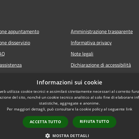
ione appuntamento
Amministrazione trasparente
one disservizio
Informativa privacy
FAQ
Note legali
 assistenza
Dichiarazione di accessibilità
Informazioni sui cookie
web utilizza cookie tecnici e assimilati strettamente necessari al corretto fu
azione del sito, nonché un cookie tecnico analitico al solo fine di elaborare i
statistiche, aggregate e anonime.
Per maggiori dettagli, può consultare la cookie policy al seguente
link
RIFIUTA TUTTO
ACCETTA TUTTO
l sito
Copyright © 2026 • Comun
MOSTRA DETTAGLI