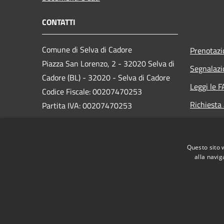
CONTATTI
Comune di Selva di Cadore
Prenotaz
Piazza San Lorenzo, 2 - 32020 Selva di
Segnalazi
Cadore (BL) - 32020 - Selva di Cadore
Leggi le 
Codice Fiscale: 00207470253
Richiesta
Partita IVA: 00207470253
PEC:
comune.selva.bl@pecveneto.it
Centralino Unico: +39 0437 720100
Questo sito 
alla navig
RSS
Accessibilità
Privacy
Cookie
Mappa de