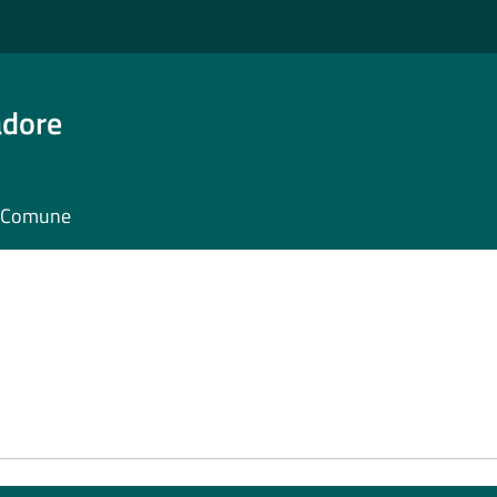
adore
il Comune