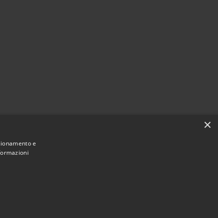
×
nzionamento e
nformazioni
Municipium
Accesso
e di Selva di Cadore • Powered by
•
redazione