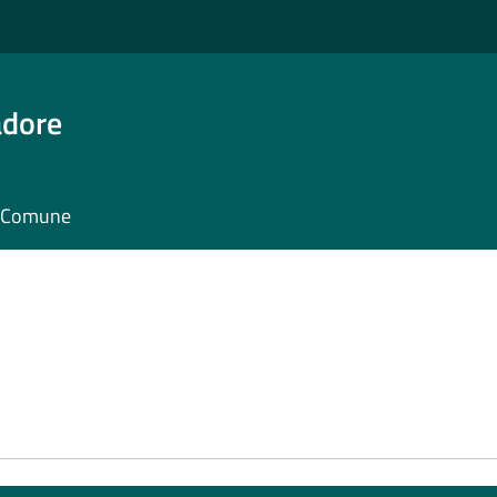
adore
il Comune
e