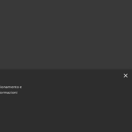
×
nzionamento e
nformazioni
Municipium
Accesso
e di Selva di Cadore • Powered by
•
redazione