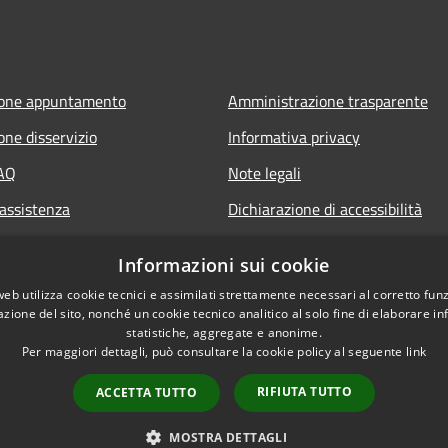
ione appuntamento
Amministrazione trasparente
one disservizio
Informativa privacy
FAQ
Note legali
 assistenza
Dichiarazione di accessibilità
Informazioni sui cookie
web utilizza cookie tecnici e assimilati strettamente necessari al corretto fu
azione del sito, nonché un cookie tecnico analitico al solo fine di elaborare i
statistiche, aggregate e anonime.
Per maggiori dettagli, può consultare la cookie policy al seguente
link
RIFIUTA TUTTO
ACCETTA TUTTO
l sito
Copyright © 2026 • Comun
MOSTRA DETTAGLI