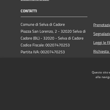
CONTATTI
Comune di Selva di Cadore
Prenotaz
Piazza San Lorenzo, 2 - 32020 Selva di
Segnalazi
Cadore (BL) - 32020 - Selva di Cadore
Leggi le 
Codice Fiscale: 00207470253
Richiesta
Partita IVA: 00207470253
PEC:
comune.selva.bl@pecveneto.it
Centralino Unico: +39 0437 720100
Questo sito 
alla navig
RSS
Accessibilità
Privacy
Cookie
Mappa de