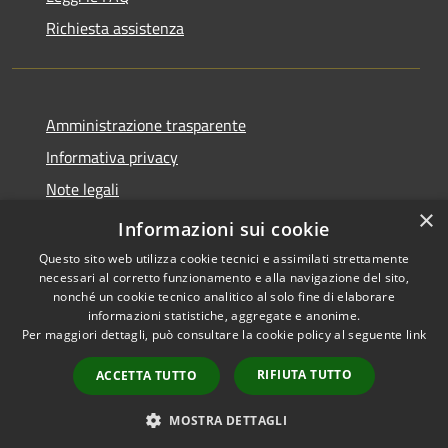
Richiesta assistenza
Amministrazione trasparente
Informativa privacy
Note legali
×
Dichiarazione di accessibilità
Informazioni sui cookie
Questo sito web utilizza cookie tecnici e assimilati strettamente
necessari al corretto funzionamento e alla navigazione del sito,
nonché un cookie tecnico analitico al solo fine di elaborare
informazioni statistiche, aggregate e anonime.
RSS
Copyright © 2026 • Comune di
Per maggiori dettagli, può consultare la cookie policy al seguente
link
Accessibilità
Selva di Cadore • Powered by
Privacy
Municipium
Accesso
•
RIFIUTA TUTTO
ACCETTA TUTTO
Cookie
redazione
Mappa del sito
MOSTRA DETTAGLI