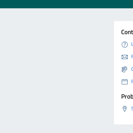
Cont
Prob