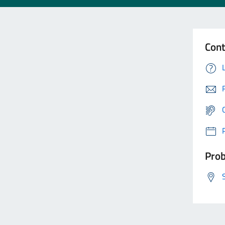
Cont
Prob