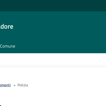
adore
il Comune
omenti
>
Polizia