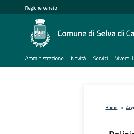
Salta al contenuto principale
Regione Veneto
Comune di Selva di C
Amministrazione
Novità
Servizi
Vivere 
Home
>
Arg